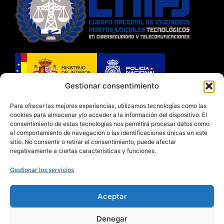
Gestionar consentimiento
Habilitado por el Ministerio del Interior y
Para ofrecer las mejores experiencias, utilizamos tecnologías como las
cookies para almacenar y/o acceder a la información del dispositivo. El
autorizado por la Dirección General de la Policía
consentimiento de estas tecnologías nos permitirá procesar datos como
con
RNSP 11424 Y LICENCIA 5117
el comportamiento de navegación o las identificaciones únicas en este
sitio. No consentir o retirar el consentimiento, puede afectar
negativamente a ciertas características y funciones.
Gestionar los servicios
Aceptar
Denegar