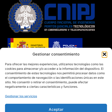
Gestionar consentimiento
Habilitado por el Ministerio del Interior y
Para ofrecer las mejores experiencias, utilizamos tecnologías como las
cookies para almacenar y/o acceder a la información del dispositivo. El
autorizado por la Dirección General de la Policía
consentimiento de estas tecnologías nos permitirá procesar datos como
con
RNSP 11424 Y LICENCIA 5117
el comportamiento de navegación o las identificaciones únicas en este
sitio. No consentir o retirar el consentimiento, puede afectar
negativamente a ciertas características y funciones.
Gestionar los servicios
Aceptar