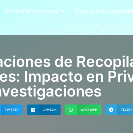
Peritos Informáticos
Peritos Contramedida
ciones de Recopil
es: Impacto en Pri
nvestigaciones
TWITTER
LINKEDIN
WHATSAPP
TELEG