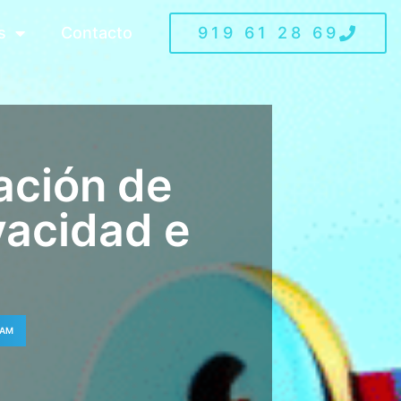
s
Contacto
919 61 28 69
ación de
vacidad e
RAM